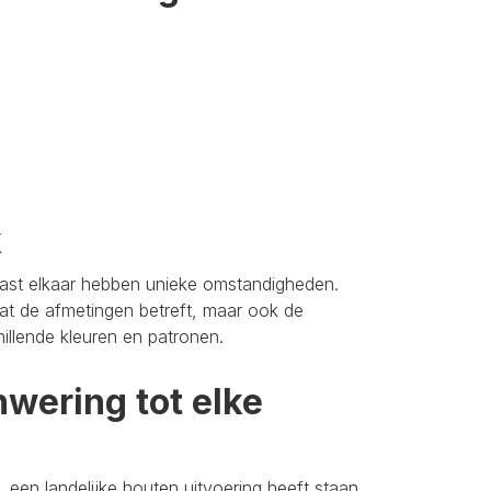
k
aast elkaar hebben unieke omstandigheden.
t de afmetingen betreft, maar ook de
hillende kleuren en patronen.
wering tot elke
 een landelijke houten uitvoering heeft staan