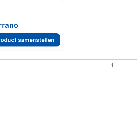
rrano
roduct samenstellen
1