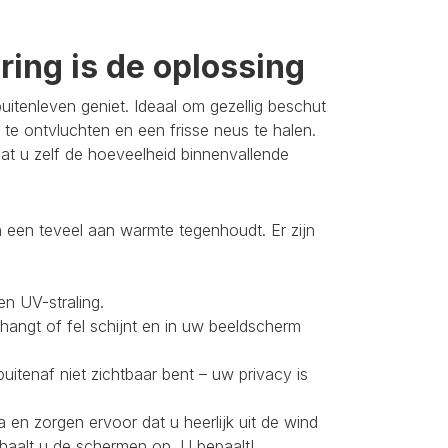
ing is de oplossing
itenleven geniet. Ideaal om gezellig beschut
 te ontvluchten en een frisse neus te halen.
t u zelf de hoeveelheid binnenvallende
 een teveel aan warmte tegenhoudt. Er zijn
en UV-straling.
 hangt of fel schijnt en in uw beeldscherm
buitenaf niet zichtbaar bent – uw privacy is
 en zorgen ervoor dat u heerlijk uit de wind
 haalt u de schermen op. U bepaalt!