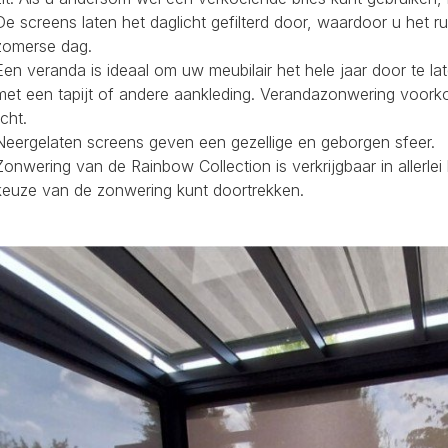
De screens laten het daglicht gefilterd door, waardoor u het r
zomerse dag.
Een veranda is ideaal om uw meubilair het hele jaar door te la
met een tapijt of andere aankleding. Verandazonwering voork
icht.
Neergelaten screens geven een gezellige en geborgen sfeer.
Zonwering van de Rainbow Collection is verkrijgbaar in allerl
keuze van de zonwering kunt doortrekken.