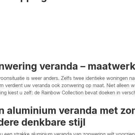
nwering veranda – maatwer
oonsituatie is weer anders. Zelfs twee identieke woningen n
m verdient uw veranda ook zonwering op maat. Niet alleen wa
aling kiest u zelf: de Rainbow Collection bevat doeken in versc
n aluminium veranda met zon
dere denkbare stijl
u een strakke aluminium veranda van zonwering wilt voorzien,