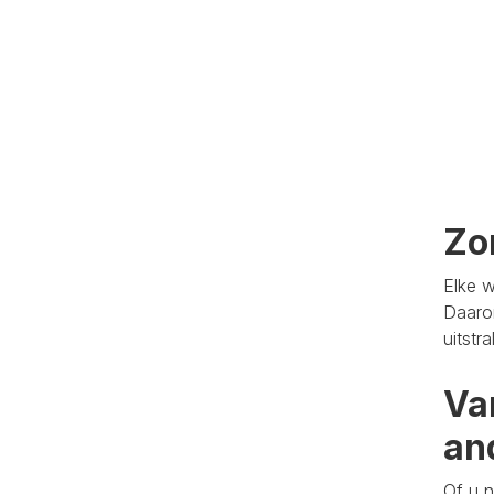
Zo
Elke w
Daaro
uitstr
Va
an
Of u n