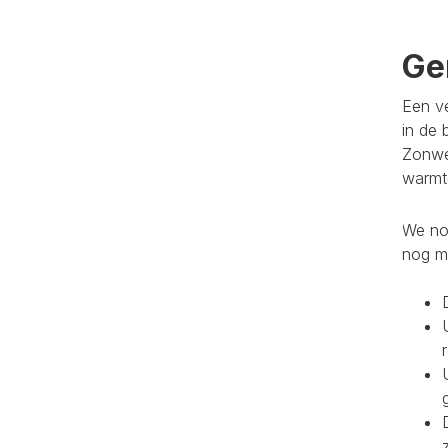
Ge
Een ve
in de 
Zonwe
warmte
We noe
nog m