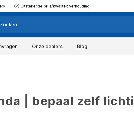
erk
Uitstekende prijs/kwaliteit verhouding
nvragen
Onze dealers
Blog
a | bepaal zelf licht