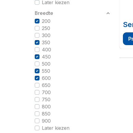
Later kiezen
Breedte
200
Se
250
300
P
350
400
450
500
550
600
650
700
750
800
850
900
Later kiezen