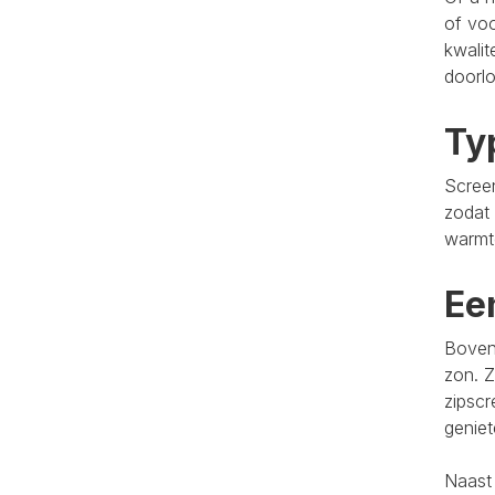
of voo
kwalit
doorlo
Ty
Screen
zodat 
warmt
Ee
Bovend
zon. Z
zipscr
genie
Naast