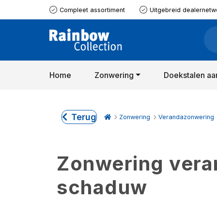
Compleet assortiment
Uitgebreid dealernetw
Home
Zonwering
Doekstalen aa
Terug
Zonwering
Verandazonwering
Zonwering verand
schaduw