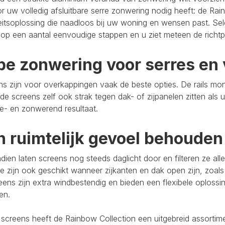
r uw volledig afsluitbare serre zonwering nodig heeft: de Rain
eitsoplossing die naadloos bij uw woning en wensen past. Se
op een aantal eenvoudige stappen en u ziet meteen de richtpr
pe zonwering voor serres en 
s zijn voor overkappingen vaak de beste opties. De rails mo
de screens zelf ook strak tegen dak- of zijpanelen zitten als 
e- en zonwerend resultaat.
n ruimtelijk gevoel behouden
ien laten screens nog steeds daglicht door en filteren ze al
e zijn ook geschikt wanneer zijkanten en dak open zijn, zoals
eens zijn extra windbestendig en bieden een flexibele oploss
ten.
 screens heeft de Rainbow Collection een uitgebreid assort