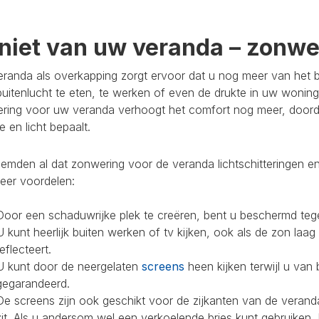
niet van uw veranda – zonwer
randa als overkapping zorgt ervoor dat u nog meer van het bu
buitenlucht te eten, te werken of even de drukte in uw woning
ring voor uw veranda verhoogt het comfort nog meer, doorda
 en licht bepaalt.
mden al dat zonwering voor de veranda lichtschitteringen en
eer voordelen:
Door een schaduwrijke plek te creëren, bent u beschermd teg
U kunt heerlijk buiten werken of tv kijken, ook als de zon laag
reflecteert.
U kunt door de neergelaten
screens
heen kijken terwijl u van 
gegarandeerd.
De screens zijn ook geschikt voor de zijkanten van de veranda
zit. Als u andersom wel een verkoelende bries kunt gebruiken,