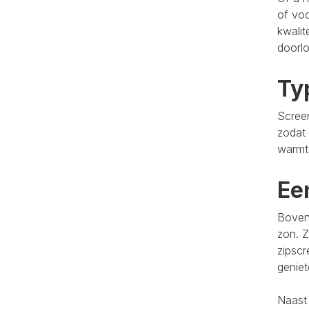
of voo
kwalit
doorlo
Ty
Screen
zodat 
warmt
Ee
Bovend
zon. Z
zipscr
genie
Naast