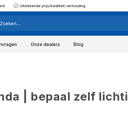
erk
Uitstekende prijs/kwaliteit verhouding
nvragen
Onze dealers
Blog
a | bepaal zelf licht