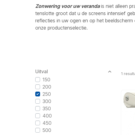
Zonwering voor uw veranda
is niet alleen p
tenslotte groot dat u de screens intensief g
reflecties in uw ogen en op het beeldscherm 
onze productenselectie.
Uitval
1
result
150
200
250
300
350
400
450
500