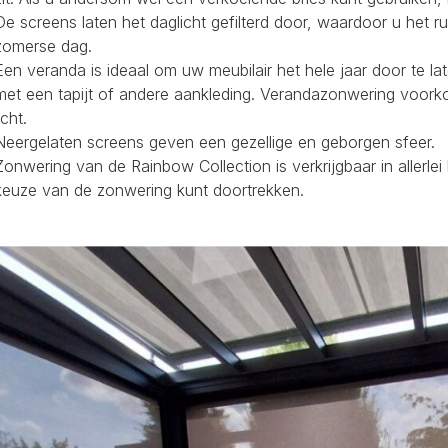
De screens laten het daglicht gefilterd door, waardoor u het r
zomerse dag.
Een veranda is ideaal om uw meubilair het hele jaar door te la
met een tapijt of andere aankleding. Verandazonwering voork
icht.
Neergelaten screens geven een gezellige en geborgen sfeer.
Zonwering van de Rainbow Collection is verkrijgbaar in allerl
keuze van de zonwering kunt doortrekken.