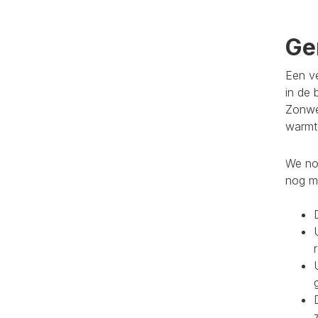
Ge
Een ve
in de 
Zonwe
warmte
We noe
nog m