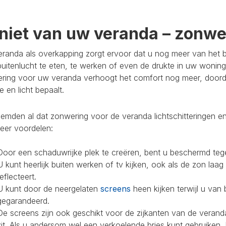
niet van uw veranda – zonwer
randa als overkapping zorgt ervoor dat u nog meer van het bu
buitenlucht te eten, te werken of even de drukte in uw woning
ring voor uw veranda verhoogt het comfort nog meer, doorda
 en licht bepaalt.
mden al dat zonwering voor de veranda lichtschitteringen en
eer voordelen:
Door een schaduwrijke plek te creëren, bent u beschermd teg
U kunt heerlijk buiten werken of tv kijken, ook als de zon laag
reflecteert.
U kunt door de neergelaten
screens
heen kijken terwijl u van 
gegarandeerd.
De screens zijn ook geschikt voor de zijkanten van de veranda
zit. Als u andersom wel een verkoelende bries kunt gebruiken,