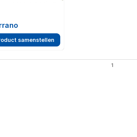
rrano
roduct samenstellen
1