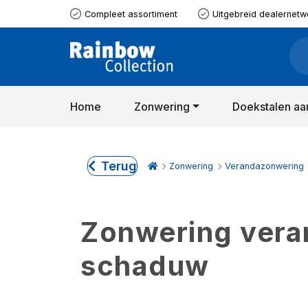
Compleet assortiment
Uitgebreid dealernetw
Home
Zonwering
Doekstalen aa
Terug
Zonwering
Verandazonwering
Zonwering verand
schaduw