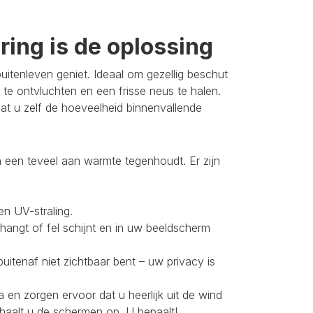
ing is de oplossing
itenleven geniet. Ideaal om gezellig beschut
 te ontvluchten en een frisse neus te halen.
t u zelf de hoeveelheid binnenvallende
 een teveel aan warmte tegenhoudt. Er zijn
en UV-straling.
 hangt of fel schijnt en in uw beeldscherm
buitenaf niet zichtbaar bent – uw privacy is
 en zorgen ervoor dat u heerlijk uit de wind
 haalt u de schermen op. U bepaalt!