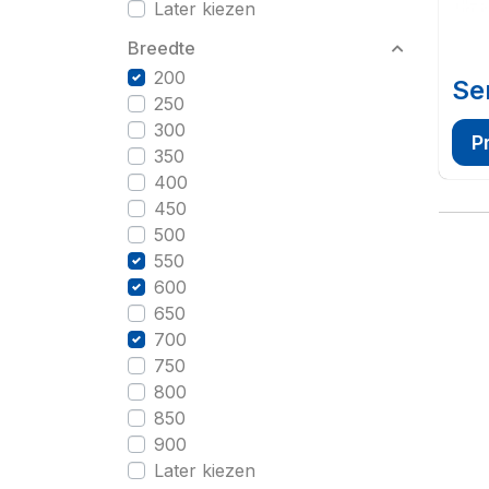
Later kiezen
Breedte
200
Se
250
300
P
350
400
450
500
550
600
650
700
750
800
850
900
Later kiezen