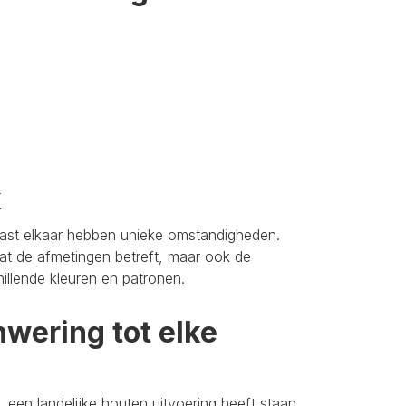
k
aast elkaar hebben unieke omstandigheden.
t de afmetingen betreft, maar ook de
hillende kleuren en patronen.
wering tot elke
 een landelijke houten uitvoering heeft staan