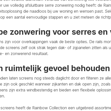
r uw volledig afsluitbare serre zonwering nodig heeft: de Rain
eitsoplossing die naadloos bij uw woning en wensen past. Se
op een aantal eenvoudige stappen en u ziet meteen de richtpr
pe zonwering voor serres en 
s zijn voor overkappingen vaak de beste opties. De rails mo
de screens zelf ook strak tegen dak- of zijpanelen zitten als 
e- en zonwerend resultaat.
n ruimtelijk gevoel behouden
ien laten screens nog steeds daglicht door en filteren ze al
e zijn ook geschikt wanneer zijkanten en dak open zijn, zoals
eens zijn extra windbestendig en bieden een flexibele oploss
ten.
 screens heeft de Rainbow Collection een uitgebreid assort