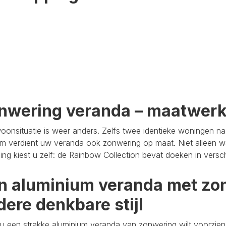
nwering veranda – maatwer
oonsituatie is weer anders. Zelfs twee identieke woningen n
m verdient uw veranda ook zonwering op maat. Niet alleen wa
aling kiest u zelf: de Rainbow Collection bevat doeken in versc
n aluminium veranda met zon
dere denkbare stijl
u een strakke aluminium veranda van zonwering wilt voorzien,