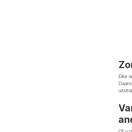
Zo
Elke w
Daaro
uitstr
Va
an
Of u n