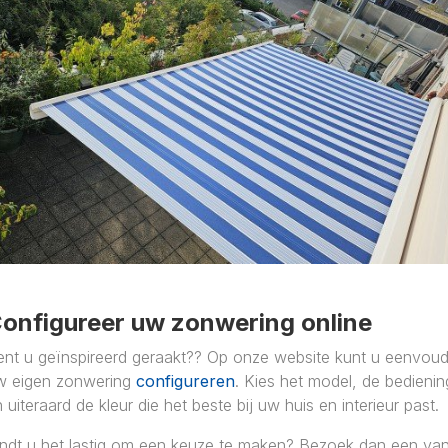
onfigureer uw zonwering online
ent u geïnspireerd geraakt?? Op onze website kunt u eenvoud
w eigen zonwering
configureren
. Kies het model, de bedienin
 uiteraard de kleur die het beste bij uw huis en interieur past.
indt u het lastig om een keuze te maken? Bezoek dan een va