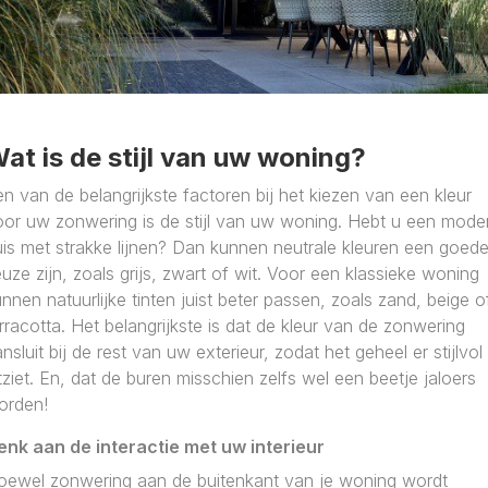
at is de stijl van uw woning?
n van de belangrijkste factoren bij het kiezen van een kleur
oor uw zonwering is de stijl van uw woning. Hebt u een mode
is met strakke lijnen? Dan kunnen neutrale kleuren een goed
uze zijn, zoals grijs, zwart of wit. Voor een klassieke woning
nnen natuurlijke tinten juist beter passen, zoals zand, beige o
rracotta. Het belangrijkste is dat de kleur van de zonwering
nsluit bij de rest van uw exterieur, zodat het geheel er stijlvol
tziet. En, dat de buren misschien zelfs wel een beetje jaloers
orden!
enk aan de interactie met uw interieur
oewel zonwering aan de buitenkant van je woning wordt