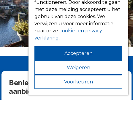
functioneren. Door akkoord te gaan
met deze melding accepteert u het
gebruik van deze cookies. We
verwijzen u voor meer informatie
naar onze
cookie- en privacy
verklaring
.
Accepteren
Weigeren
Benieuwd wat we allemaal
Voorkeuren
aanbieden?
Bekijk alle producten