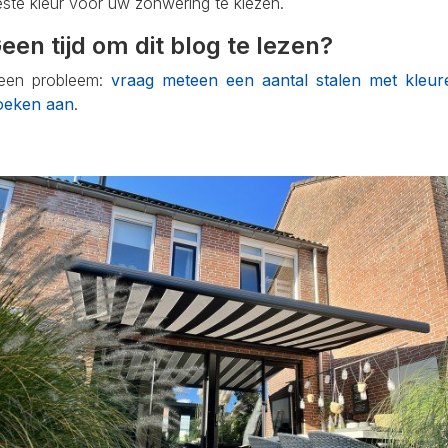
ste kleur voor uw zonwering te kiezen.
een tijd om dit blog te lezen?
een probleem:
vraag meteen een aantal stalen met kleur
oeken aan
.