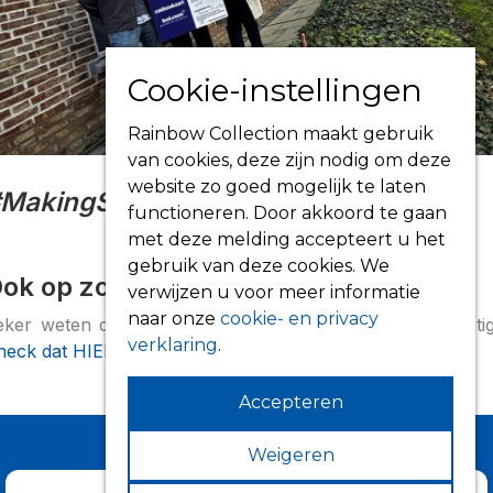
Cookie-instellingen
Rainbow Collection maakt gebruik
van cookies, deze zijn nodig om deze
website zo goed mogelijk te laten
MakingShadowBeautiful
functioneren. Door akkoord te gaan
met deze melding accepteert u het
gebruik van deze cookies. We
ok op zoek naar zonwering?
verwijzen u voor meer informatie
naar onze
cookie- en privacy
eker weten dat er een dealer bij u in de buurt is gevestig
verklaring
.
heck dat HIER.
Accepteren
Weigeren