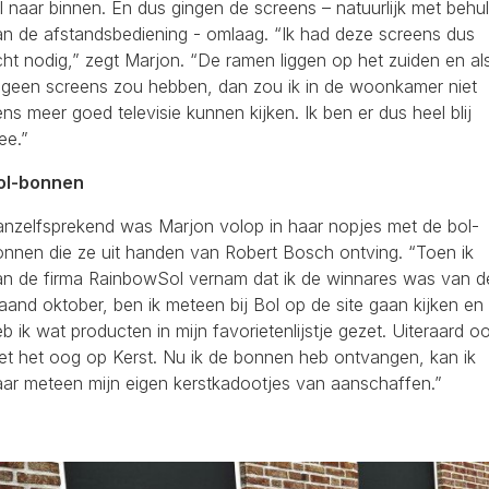
l naar binnen. En dus gingen de screens – natuurlijk met behu
an de afstandsbediening - omlaag. “Ik had deze screens dus
ht nodig,” zegt Marjon. “De ramen liggen op het zuiden en al
k geen screens zou hebben, dan zou ik in de woonkamer niet
ns meer goed televisie kunnen kijken. Ik ben er dus heel blij
ee.”
ol-bonnen
anzelfsprekend was Marjon volop in haar nopjes met de bol-
onnen die ze uit handen van Robert Bosch ontving. “Toen ik
an de firma RainbowSol vernam dat ik de winnares was van d
and oktober, ben ik meteen bij Bol op de site gaan kijken en
b ik wat producten in mijn favorietenlijstje gezet. Uiteraard o
et het oog op Kerst. Nu ik de bonnen heb ontvangen, kan ik
aar meteen mijn eigen kerstkadootjes van aanschaffen.”