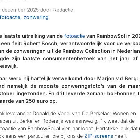
5 december 2025
door
Redactie
fotoactie, zonwering
e laatste uitreiking van de
fotoactie
van RainbowSol in 20
s een feit: Robert Bosch, verantwoordelijk voor de verko
an de zonweringen uit de Rainbow Collection in Nederlan
egde zijn laatste consumentenbezoek van het jaar af 
eiswijk.
aar werd hij hartelijk verwelkomd door Marjon v.d Berg: z
ad namelijk de mooiste zonweringsfoto’s van de maa
ktober ingezonden. En dát leverde zomaar bol-bonnen t
aarde van 250 euro op.
ok leverancier Donald de Vogel van De Berkelaer Wonen en
apen uit Berkel en Rodenrijs was aanwezig. “Ik weet dat de
toactie van RainbowSol al vier jaar loopt. Hartstikke leuk dat
k eens een particulier, die bij ons de
ZIP-screens
heeft