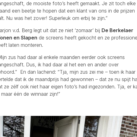
ngeschaft, de mooiste foto’s heeft gemaakt. Je zit toch elke
and een beetje te hopen dat een klant van ons in de prijzen
lt. Nu was het zover! Superleuk om erbij te zijn.”
rjon v.d. Berg legt uit dat ze niet ‘zomaar’ bij
De Berkelaer
onen en Slapen
de screens heeft gekocht en ze professione
eft laten monteren.
Mijn zus had daar al enkele maanden eerder ook screens
ngeschaft. Dus, ik had daar al het een en ander over
hoord.” En dan lachend: “Tja, mijn zus zei me – toen ik haar
rtelde dat ik de maandprijs had gewonnen – dat ze nu spijt h
t ze zélf ook niet haar eigen foto’s had ingezonden. Tja, er k
 maar één de winnaar zijn!”