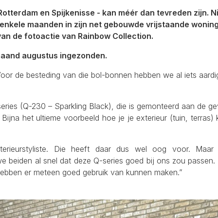
Rotterdam en Spijkenisse - kan méér dan tevreden zijn. Ni
enkele maanden in zijn net gebouwde vrijstaande woning (
an de fotoactie van Rainbow Collection.
 maand augustus ingezonden.
. “Voor de besteding van die bol-bonnen hebben we al iets aard
eries (Q-230 – Sparkling Black), die is gemonteerd aan de gev
. Bijna het ultieme voorbeeld hoe je je exterieur (tuin, terras)
terieurstyliste. Die heeft daar dus wel oog voor. Maa
 beiden al snel dat deze Q-series goed bij ons zou passen.
e hebben er meteen goed gebruik van kunnen maken.”