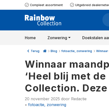
Compleet assortiment
Uitgebreid dealernetw
Home
Zonwering
Doekstalen aa
Terug
Blog
fotoactie, zonwering
Winnaar 
Winnaar maandpri
‘Heel blij met d
Collection. Deze
20 november 2025
door
Redactie
•
fotoactie, zonwering