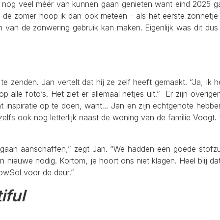
 nog veel méér van kunnen gaan genieten want eind 2025 gaat
 en de zomer hoop ik dan ook meteen – als het eerste zonnetj
en van de zonwering gebruik kan maken. Eigenlijk was dit dus 
zenden. Jan vertelt dat hij ze zelf heeft gemaakt. “Ja, ik he
op alle foto’s. Het ziet er allemaal netjes uit.” Er zijn over
ht inspiratie op te doen, want… Jan en zijn echtgenote hebben
zelfs ook nog letterlijk naast de woning van de familie Voo
an aanschaffen,” zegt Jan. “We hadden een goede stofzuig
nieuwe nodig. Kortom, je hoort ons niet klagen. Heel blij dat
owSol voor de deur.”
ful