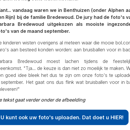
ant... vandaag waren we in Benthuizen (onder Alphen a
en Rijn) bij de familie Bredewoud. De jury had de foto's v
arbara Bredewoud uitgekozen als mooiste ingezond
oto's van de maand september.
e kinderen wisten overigens al meteen waar die mooie bol.co
uro's aan besteed konden worden: aan bruisballen voor in bad
arbara Bredewoud moest lachen tijdens de feestelij
jeenkomst. "Tja... de keuze is dan niet zo moeilijk te maken. 
en goed idee bleek het dus te zijn om onze foto's te upload
 september. Het gaat ons dus flink wat bruisballen voor in 
pleveren!"
e tekst gaat verder onder de afbeelding
U kunt ook uw foto's uploaden. Dat doet u HIER!