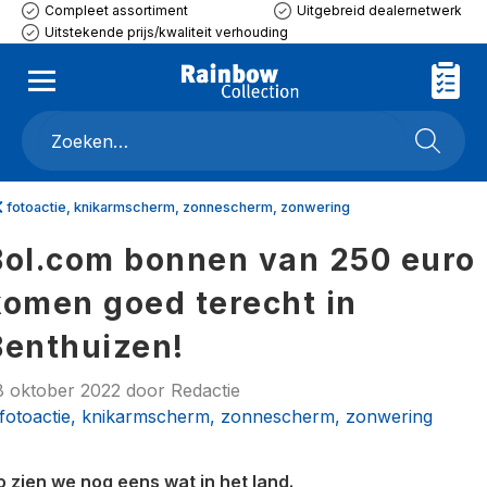
Compleet assortiment
Uitgebreid dealernetwerk
Uitstekende prijs/kwaliteit verhouding
fotoactie, knikarmscherm, zonnescherm, zonwering
Bol.com bonnen van 250 euro
komen goed terecht in
Benthuizen!
8 oktober 2022
door
Redactie
fotoactie, knikarmscherm, zonnescherm, zonwering
o zien we nog eens wat in het land.