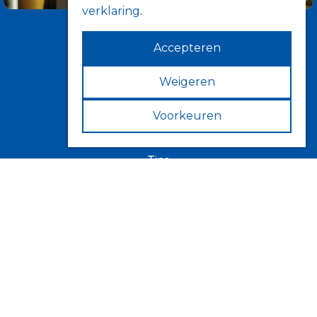
verklaring
.
Accepteren
Weigeren
Voorkeuren
Informatie
Over ons
Tips
Verkooppunten
Zonwering
Knikarmschermen
Uitvalschermen
Rolluiken