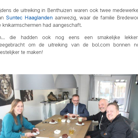
ijdens de uitreiking in Benthuizen waren ook twee medewerke
an
Suntec Haaglanden
aanwezig, waar de familie Bredewo
e knikarmschermen had aangeschaft.
n... die hadden ook nog eens een smakelijke lekkern
eegebracht om de uitreiking van de bol.com bonnen n
estelijker te maken!