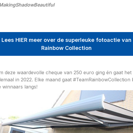
MakingShadowBeautiful
Lees HIER meer over de superleuke fotoactie van
Rainbow Collection
m deze waardevolle cheque van 250 euro ging én gaat het
llemaal in 2022. Elke maand gaat #TeamRainbowCollection b
e winnaars langs!