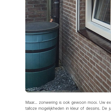
Maar… zonwering is ook gewoon mooi. Uw exter
talloze mogelijkheden in kleur of dessins. De