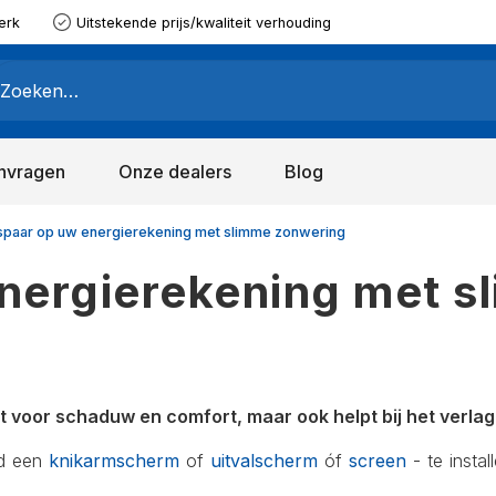
erk
Uitstekende prijs/kwaliteit verhouding
nvragen
Onze dealers
Blog
spaar op uw energierekening met slimme zonwering
nergierekening met s
gt voor schaduw en comfort, maar ook helpt bij het verl
ld een
knikarmscherm
of
uitvalscherm
óf
screen
- te instal