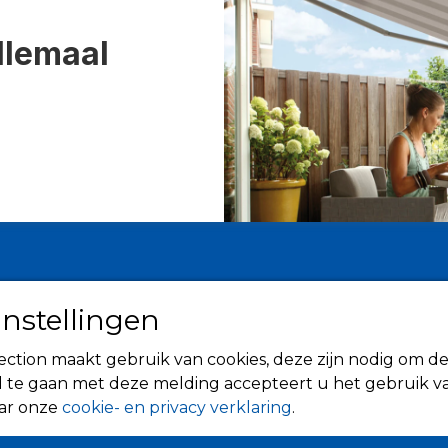
llemaal
Informatie
Zonwering
instellingen
Over ons
Knikarmsc
Tips
ction maakt gebruik van cookies, deze zijn nodig om de
Uitvalsche
Verkooppunten
 te gaan met deze melding accepteert u het gebruik va
Rolluiken
aar onze
cookie- en privacy verklaring
.
Screens