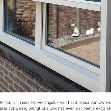
ieur is immers het verlengstuk van het interieur van uw won
 juiste zonwering brengt dus ook net even dat beetje éxtra s