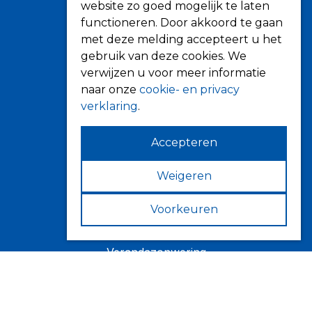
website zo goed mogelijk te laten
Over ons
functioneren. Door akkoord te gaan
met deze melding accepteert u het
Tips
gebruik van deze cookies. We
Verkooppunten
verwijzen u voor meer informatie
naar onze
cookie- en privacy
verklaring
.
Zonwering
Accepteren
Knikarmschermen
Uitvalschermen
Weigeren
Rolluiken
Voorkeuren
Screens
Terrasoverkapping
Verandazonwering
Markiezen
Horren