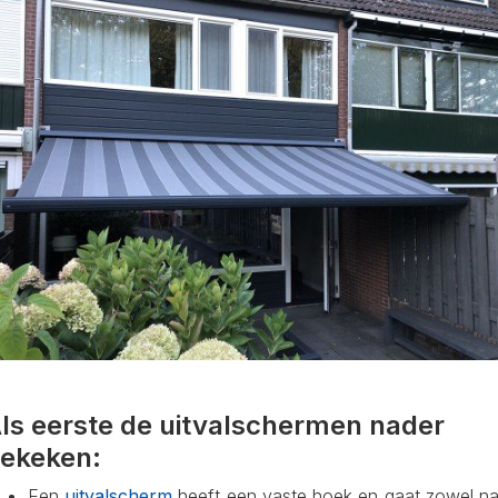
ls eerste de uitvalschermen nader
ekeken:
Een
uitvalscherm
heeft een vaste hoek en gaat zowel na