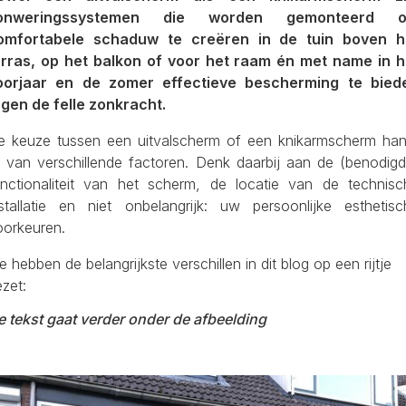
onweringssystemen die worden gemonteerd 
omfortabele schaduw te creëren in de tuin boven h
erras, op het balkon of voor het raam én met name in h
oorjaar en de zomer effectieve bescherming te bied
egen de felle zonkracht.
e keuze tussen een uitvalscherm of een knikarmscherm han
f van verschillende factoren. Denk daarbij aan de (benodigd
unctionaliteit van het scherm, de locatie van de technisc
nstallatie en niet onbelangrijk: uw persoonlijke esthetisc
oorkeuren.
 hebben de belangrijkste verschillen in dit blog op een rijtje
zet:
e tekst gaat verder onder de afbeelding