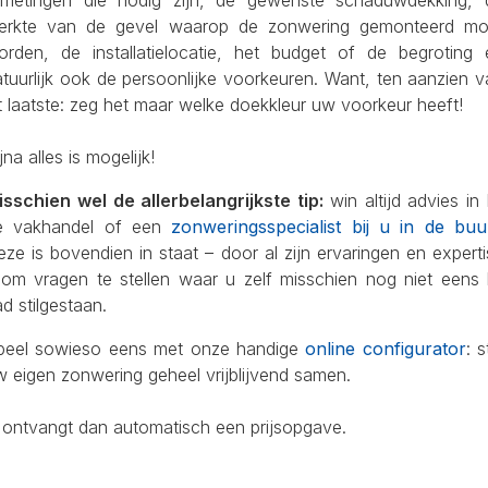
fmetingen die nodig zijn, de gewenste schaduwdekking, 
terkte van de gevel waarop de zonwering gemonteerd mo
orden, de installatielocatie, het budget of de begroting 
tuurlijk ook de persoonlijke voorkeuren. Want, ten aanzien 
t laatste: zeg het maar welke doekkleur uw voorkeur heeft!
jna alles is mogelijk!
isschien wel de allerbelangrijkste tip:
win altijd advies in 
e vakhandel of een
zonweringsspecialist bij u in de buu
ze is bovendien in staat – door al zijn ervaringen en expert
 om vragen te stellen waar u zelf misschien nog niet eens b
d stilgestaan.
peel sowieso eens met onze handige
online configurator
: s
 eigen zonwering geheel vrijblijvend samen.
 ontvangt dan automatisch een prijsopgave.