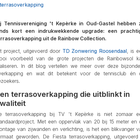
terrasoverkapping
ij Tennisvereniging 't Kepèrke in Oud-Gastel hebben 
inds kort een indrukwekkende upgrade: een prachti
errasoverkapping uit de Rainbow Collection.
it project, uitgevoerd door
TD Zonwering Roosendaal
, is 
ooi voorbeeld van de grote projecten die Rainbowsol k
ealiseren. In dit blog vertellen we meer over deze bijzonde
verkapping en wat dit betekent voor de tennisclub én 
ezoekers.
en terrasoverkapping die uitblinkt in
waliteit
e terrasoverkapping bij TV 't Kepèrke is niet zomaar e
tandaardproject. Met een oppervlak van 20 bij 15 meter en 
ontage van zijwanden en verlichting, is het een blikvanger v
ormaat geworden. De Fiesta terrasoverkapping, uitgevoerd 