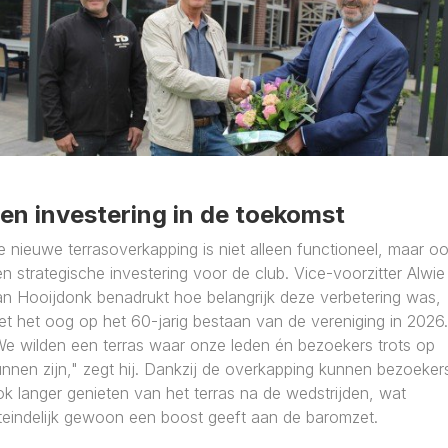
en investering in de toekomst
 nieuwe terrasoverkapping is niet alleen functioneel, maar o
n strategische investering voor de club. Vice-voorzitter Alwie
an Hooijdonk benadrukt hoe belangrijk deze verbetering was,
t het oog op het 60-jarig bestaan van de vereniging in 2026.
We wilden een terras waar onze leden én bezoekers trots op
nnen zijn," zegt hij. Dankzij de overkapping kunnen bezoeker
k langer genieten van het terras na de wedstrijden, wat
iteindelijk gewoon een boost geeft aan de baromzet.