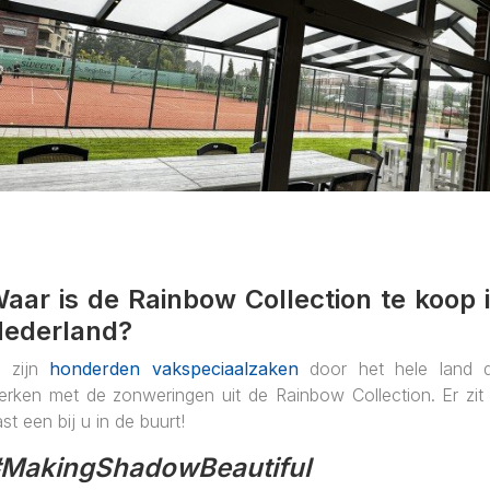
aar is de Rainbow Collection te koop 
Nederland?
r zijn
honderden vakspeciaalzaken
door het hele land d
erken met de zonweringen uit de Rainbow Collection. Er zit 
st een bij u in de buurt!
MakingShadowBeautiful