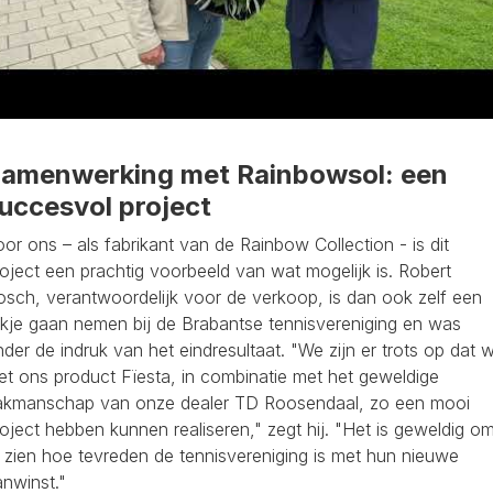
amenwerking met Rainbowsol: een
uccesvol project
or ons – als fabrikant van de Rainbow Collection - is dit
oject een prachtig voorbeeld van wat mogelijk is. Robert
osch, verantwoordelijk voor de verkoop, is dan ook zelf een
jkje gaan nemen bij de Brabantse tennisvereniging en was
der de indruk van het eindresultaat. "We zijn er trots op dat 
et ons product Fïesta, in combinatie met het geweldige
akmanschap van onze dealer TD Roosendaal, zo een mooi
oject hebben kunnen realiseren," zegt hij. "Het is geweldig o
 zien hoe tevreden de tennisvereniging is met hun nieuwe
nwinst."