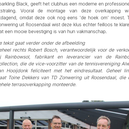
arkling Black, geeft het clubhuis een moderne en profession
itstraling. Vooral de montage van deze overkapping w
itdagend, omdat deze ook nog eens 'de hoek om' moest. 
nwering uit Roosendaal wist deze klus echter feilloos te klar
at een mooie bevestiging is van hun vakmanschap.
e tekst gaat verder onder de afbeelding
eheel rechts Robert Bosch, verantwoordelijk voor de verko
ij Rainbowsol, fabrikant en leverancier van de Rainb
llection, die de vice-voorzitter van de tennisvereniging Al
an Hooijdonk feliciteert met het eindresultaat. Geheel lin
taat Toine Dekkers van TD Zonwering uit Roosendaal, die 
ehele terrasoverkapping monteerde.