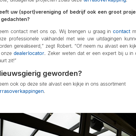
eeft uw (sport)vereniging of bedrijf ook een groot proje
n gedachten?
eem contact met ons op. Wij brengen u graag in
contact
m
nze professionele vakhandel met wie uw uitdagingen kunn
rden gerealiseerd,” zegt Robert. “Of neem nu alvast een kij
n onze
dealerlocator
. Zeker weten dat er een expert bij u in
urt zit!”
ieuwsgierig geworden?
em ook op deze site alvast een kijkje in ons assortiment
errasoverkappingen
.