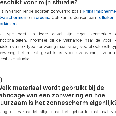
eschikt voor mijn situatie?
 zijn verschillende soorten zonwering zoals
knikarmscherm
itvalschermen
en
screens
. Ook kunt u denken aan
rolluiken
arkiezen
.
lk type heeft in ieder geval zijn eigen kenmerken 
unctionaliteiten. Informeer bij de vakhandel naar de voor- 
adelen van elk type zonwering maar vraag vooral ook welk ty
onwering het meest geschikt is voor uw woning, voor 
ecifieke situatie.
)
elk materiaal wordt gebruikt bij de
abricage van een zonwering en hoe
uurzaam is het zonnescherm eigenlijk
raag de vakhandel altijd naar het gebruikte materiaal vo