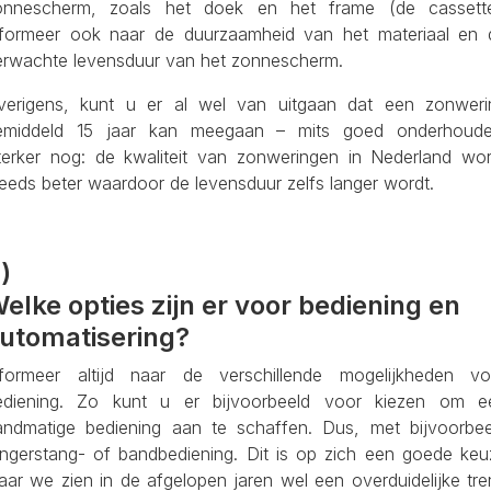
onnescherm, zoals het doek en het frame (de cassette
nformeer ook naar de duurzaamheid van het materiaal en 
erwachte levensduur van het zonnescherm.
verigens, kunt u er al wel van uitgaan dat een zonweri
emiddeld 15 jaar kan meegaan – mits goed onderhoude
terker nog: de kwaliteit van zonweringen in Nederland wor
eeds beter waardoor de levensduur zelfs langer wordt.
)
elke opties zijn er voor bediening en
utomatisering?
nformeer altijd naar de verschillende mogelijkheden vo
ediening. Zo kunt u er bijvoorbeeld voor kiezen om e
andmatige bediening aan te schaffen. Dus, met bijvoorbee
lingerstang- of bandbediening. Dit is op zich een goede keu
aar we zien in de afgelopen jaren wel een overduidelijke tre