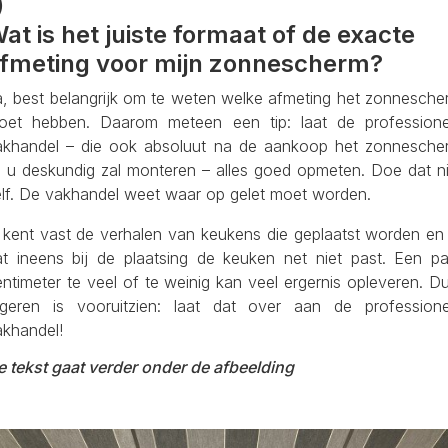
)
at is het juiste formaat of de exacte
fmeting voor mijn zonnescherm?
a, best belangrijk om te weten welke afmeting het zonnesche
oet hebben. Daarom meteen een tip: laat de professione
akhandel – die ook absoluut na de aankoop het zonnesche
ij u deskundig zal monteren – alles goed opmeten. Doe dat ni
elf. De vakhandel weet waar op gelet moet worden.
 kent vast de verhalen van keukens die geplaatst worden en
at ineens bij de plaatsing de keuken net niet past. Een pa
ntimeter te veel of te weinig kan veel ergernis opleveren. D
egeren is vooruitzien: laat dat over aan de professione
akhandel!
e tekst gaat verder onder de afbeelding