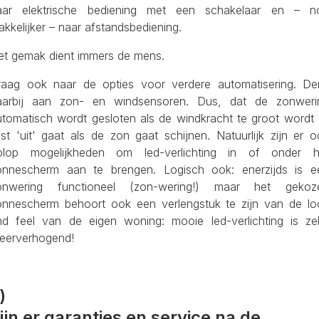
aar elektrische bediening met een schakelaar en – n
kkelijker – naar afstandsbediening.
et gemak dient immers de mens.
raag ook naar de opties voor verdere automatisering. De
aarbij aan zon- en windsensoren. Dus, dat de zonweri
utomatisch wordt gesloten als de windkracht te groot wordt 
ist 'uit' gaat als de zon gaat schijnen. Natuurlijk zijn er 
olop mogelijkheden om led-verlichting in of onder h
onnescherm aan te brengen. Logisch ook: enerzijds is e
onwering functioneel (zon-wering!) maar het gekoz
onnescherm behoort ook een verlengstuk te zijn van de lo
nd feel van de eigen woning: mooie led-verlichting is zel
feerverhogend!
)
ijn er garanties en service na de