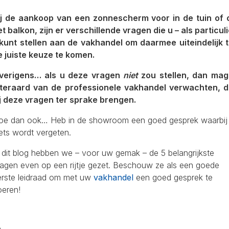
ij de aankoop van een zonnescherm voor in de tuin of 
t balkon, zijn er verschillende vragen die u – als particul
 kunt stellen aan de vakhandel om daarmee uiteindelijk t
e juiste keuze te komen.
verigens… als u deze vragen
niet
zou stellen, dan mag
iteraard van de professionele vakhandel verwachten, d
ij deze vragen ter sprake brengen.
oe dan ook… Heb in de showroom een goed gesprek waarbij
ets wordt vergeten.
 dit blog hebben we – voor uw gemak – de 5 belangrijkste
ragen even op een rijtje gezet. Beschouw ze als een goede
erste leidraad om met uw
vakhandel
een goed gesprek te
oeren!