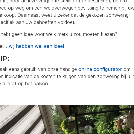
fin, door al deze vragen te stellen of te bespreken, bent u
oed op weg om een weloverwogen beslissing te nemen bij u
ankoop. Daarnaast weet u zeker dat de gekozen zonwering
pecifiek aan uw behoeften voldoet.
 hebt geen idee voor welk merk u zou moeten kiezen?
el…
wij hebben wel een idee!
IP:
aak eens gebruik van onze handige
online configurator
om
n indicatie van de kosten te krijgen van een zonwering bij u i
 tuin of op het balkon.