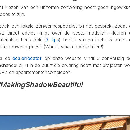
et kiezen van één uniforme zonwering hoeft geen ingewikke
oces te zijn.
etrek een lokale zonweringspecialist bij het gesprek, zodat 
vE direct advies krijgt over de beste modellen, kleuren 
aterialen. Lees ook (
7 tips
) hoe u samen met uw buren 
iste zonwering kiest. (Want... smaken verschillen!).
ia de
dealerlocator
op onze website vindt u eenvoudig e
khandel bij u in de buurt die ervaring heeft met projecten v
vE’s en appartementencomplexen.
MakingShadowBeautiful