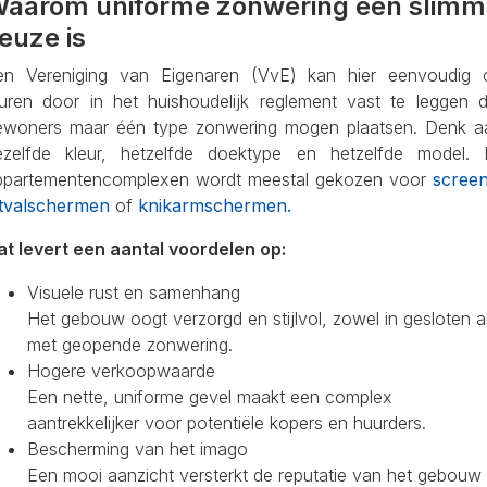
aarom uniforme zonwering een slimm
euze is
en Vereniging van Eigenaren (VvE) kan hier eenvoudig 
turen door in het huishoudelijk reglement vast te leggen d
ewoners maar één type zonwering mogen plaatsen. Denk a
ezelfde kleur, hetzelfde doektype en hetzelfde model. B
ppartementencomplexen wordt meestal gekozen voor
scree
itvalschermen
of
knikarmschermen.
at levert een aantal voordelen op:
Visuele rust en samenhang
Het gebouw oogt verzorgd en stijlvol, zowel in gesloten a
met geopende zonwering.
Hogere verkoopwaarde
Een nette, uniforme gevel maakt een complex
aantrekkelijker voor potentiële kopers en huurders.
Bescherming van het imago
Een mooi aanzicht versterkt de reputatie van het gebouw