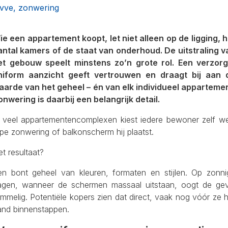
vve, zonwering
ie een appartement koopt, let niet alleen op de ligging, h
antal kamers of de staat van onderhoud. De uitstraling v
et gebouw speelt minstens zo’n grote rol. Een verzorg
niform aanzicht geeft vertrouwen en draagt bij aan 
aarde van het geheel – én van elk individueel appartemen
onwering is daarbij een belangrijk detail.
n veel appartementencomplexen kiest iedere bewoner zelf we
pe zonwering of balkon­scherm hij plaatst.
t resultaat?
en bont geheel van kleuren, formaten en stijlen. Op zonni
agen, wanneer de schermen massaal uitstaan, oogt de gev
mmelig. Potentiële kopers zien dat direct, vaak nog vóór ze 
and binnenstappen.