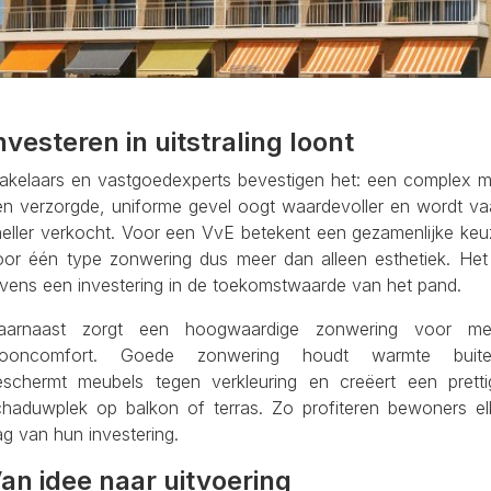
nvesteren in uitstraling loont
akelaars en vastgoedexperts bevestigen het: een complex m
en verzorgde, uniforme gevel oogt waardevoller en wordt va
neller verkocht. Voor een VvE betekent een gezamenlijke keu
oor één type zonwering dus meer dan alleen esthetiek. Het 
evens een investering in de toekomstwaarde van het pand.
aarnaast zorgt een hoogwaardige zonwering voor me
ooncomfort. Goede zonwering houdt warmte buite
eschermt meubels tegen verkleuring en creëert een pretti
chaduwplek op balkon of terras. Zo profiteren bewoners el
g van hun investering.
an idee naar uitvoering