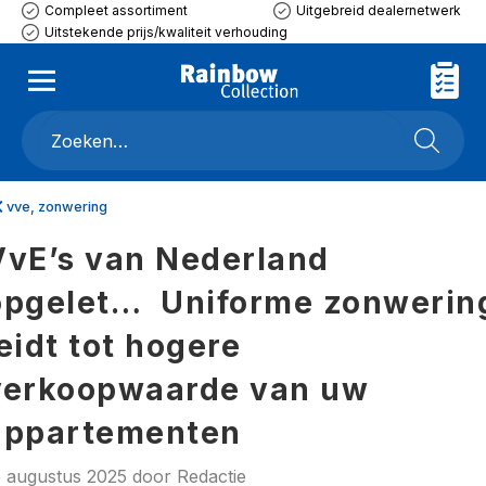
Compleet assortiment
Uitgebreid dealernetwerk
Uitstekende prijs/kwaliteit verhouding
vve, zonwering
VvE’s van Nederland
opgelet… Uniforme zonwerin
eidt tot hogere
verkoopwaarde van uw
appartementen
5 augustus 2025
door
Redactie