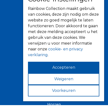
Informatie
Rainbow Collection maakt gebruik
Over ons
van cookies, deze zijn nodig om deze
Tips
website zo goed mogelijk te laten
Verkooppunten
functioneren. Door akkoord te gaan
met deze melding accepteert u het
gebruik van deze cookies. We
verwijzen u voor meer informatie
Zonwering
naar onze
cookie- en privacy
verklaring
.
Knikarmschermen
Uitvalschermen
Accepteren
Rolluiken
Screens
Weigeren
Terrasoverkapping
Verandazonwering
Voorkeuren
Markiezen
Horren