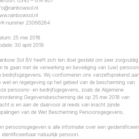
elefoon: 0345 – 614 801
nfo@rainbowsol.nl
ww.rainbowsol.nl
vK-nummer 23066284
atum: 25 mei 2018
date: 30 april 2019
ainbow Sol BV heeft zich ten doel gesteld om zeer zorgvuldig
m te gaan met de verwerking en beveiliging van (uw) persoon
n bedrijfsgegevens. Wij conformeren ons vanzelfsprekend aa
e wet en regelgeving op het gebied van de bescherming van
eze persoons- en bedrijfsgegevens, zoals de Algemene
erordening Gegevensbescherming die op 25 mei 2018 van
acht is en aan de daarvoor al reeds van kracht zijnde
epalingen van de Wet Bescherming Persoonsgegevens.
n persoonsgegeven is alle informatie over een geïdentificeer
 identificeerbaar natuurlijk persoon.