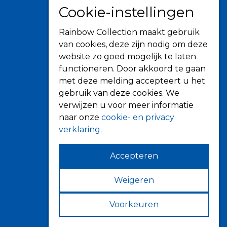
Zonwering
Cookie-instellingen
Knikarmschermen
Rainbow Collection maakt gebruik
Uitvalschermen
van cookies, deze zijn nodig om deze
Rolluiken
website zo goed mogelijk te laten
Screens
functioneren. Door akkoord te gaan
Terrasoverkapping
met deze melding accepteert u het
gebruik van deze cookies. We
Verandazonwering
verwijzen u voor meer informatie
Markiezen
naar onze
cookie- en privacy
Horren
verklaring
.
Accepteren
Weigeren
Contact
Fokkerstraat 6
Voorkeuren
4143 HJ Leerdam