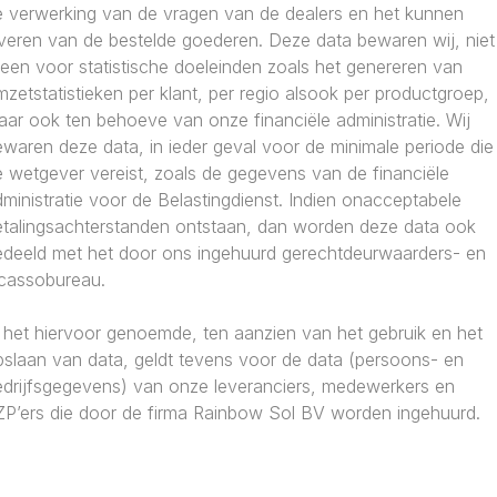
e verwerking van de vragen van de dealers en het kunnen
everen van de bestelde goederen. Deze data bewaren wij, niet
leen voor statistische doeleinden zoals het genereren van
zetstatistieken per klant, per regio alsook per productgroep,
ar ook ten behoeve van onze financiële administratie. Wij
waren deze data, in ieder geval voor de minimale periode die
 wetgever vereist, zoals de gegevens van de financiële
ministratie voor de Belastingdienst. Indien onacceptabele
etalingsachterstanden ontstaan, dan worden deze data ook
edeeld met het door ons ingehuurd gerechtdeurwaarders- en
ncassobureau.
 het hiervoor genoemde, ten aanzien van het gebruik en het
pslaan van data, geldt tevens voor de data (persoons- en
edrijfsgegevens) van onze leveranciers, medewerkers en
ZP’ers die door de firma Rainbow Sol BV worden ingehuurd.