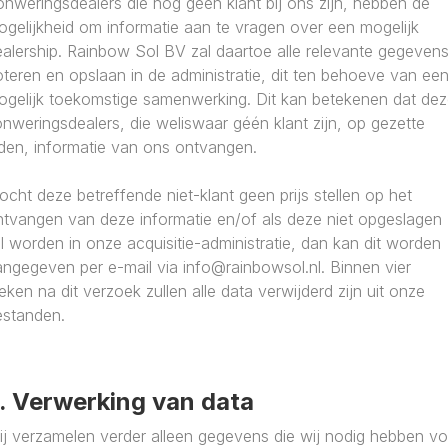
nweringsdealers die nog geen klant bij ons zijn, hebben de
gelijkheid om informatie aan te vragen over een mogelijk
alership. Rainbow Sol BV zal daartoe alle relevante gegeven
teren en opslaan in de administratie, dit ten behoeve van ee
ogelijk toekomstige samenwerking. Dit kan betekenen dat de
nweringsdealers, die weliswaar géén klant zijn, op gezette
jden, informatie van ons ontvangen.
cht deze betreffende niet-klant geen prijs stellen op het
ntvangen van deze informatie en/of als deze niet opgeslagen
l worden in onze acquisitie-administratie, dan kan dit worden
ngegeven per e-mail via info@rainbowsol.nl. Binnen vier
ken na dit verzoek zullen alle data verwijderd zijn uit onze
estanden.
. Verwerking van data
ij verzamelen verder alleen gegevens die wij nodig hebben vo