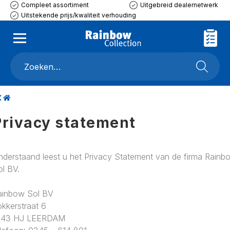
Compleet assortiment
Uitgebreid dealernetwerk
Uitstekende prijs/kwaliteit verhouding
Privacy statement
nderstaand leest u het Privacy Statement van de firma Rainb
ol BV.
ainbow Sol BV
kkerstraat 6
143 HJ LEERDAM