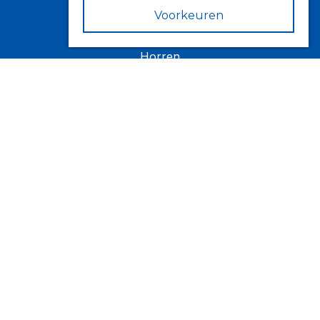
Verandazonwering
Voorkeuren
Markiezen
Horren
Contact
Fokkerstraat 6
4143 HJ Leerdam
Volg ons op