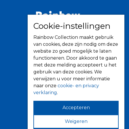
Cookie-instellingen
Informatie
Rainbow Collection maakt gebruik
Over ons
van cookies, deze zijn nodig om deze
Tips
website zo goed mogelijk te laten
Verkooppunten
functioneren. Door akkoord te gaan
met deze melding accepteert u het
gebruik van deze cookies. We
verwijzen u voor meer informatie
Zonwering
naar onze
cookie- en privacy
verklaring
.
Knikarmschermen
Uitvalschermen
Accepteren
Rolluiken
Screens
Weigeren
Terrasoverkapping