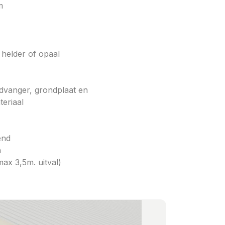
m
helder of opaal
advanger, grondplaat en
teriaal
end
n
max 3,5m. uitval)