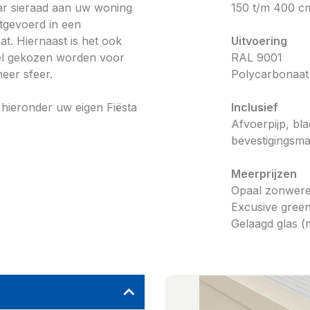
aar sieraad aan uw woning
150 t/m 400 c
itgevoerd in een
t. Hiernaast is het ook
Uitvoering
eel gekozen worden voor
RAL 9001
meer sfeer.
Polycarbonaat 
l hieronder uw eigen Fiësta
Inclusief
Afvoerpijp, bl
bevestigingsma
Meerprijzen
Opaal zonwer
Excusive gree
Gelaagd glas (