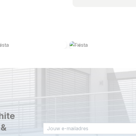
hite
 &