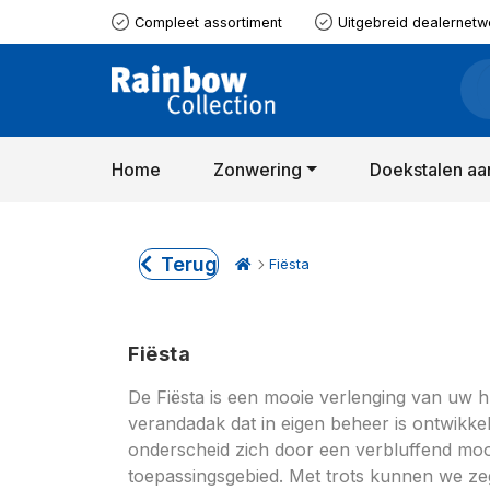
Compleet assortiment
Uitgebreid dealernetw
Home
Zonwering
Doekstalen aa
Terug
Fiësta
Fiësta
De Fiësta is een mooie verlenging van uw hu
verandadak dat in eigen beheer is ontwikk
onderscheid zich door een verbluffend moo
toepassingsgebied. Met trots kunnen we zeg