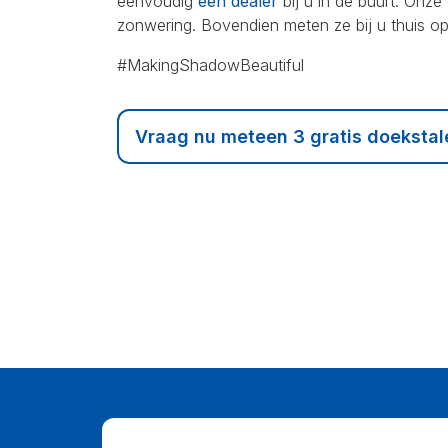
eenvoudig
een dealer
bij u in de buurt. Onz
zonwering. Bovendien meten ze bij u thuis op,
#MakingShadowBeautiful
Vraag nu meteen 3 gratis doekstal