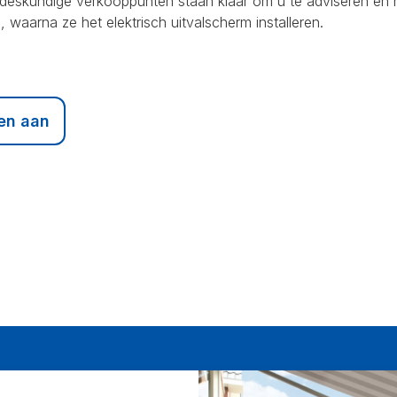
e deskundige verkooppunten staan klaar om u te adviseren en h
 waarna ze het elektrisch uitvalscherm installeren.
en aan