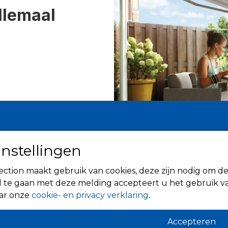
llemaal
Informatie
Zonwering
instellingen
Over ons
Knikarmsc
Tips
ction maakt gebruik van cookies, deze zijn nodig om de
Uitvalsche
Verkooppunten
 te gaan met deze melding accepteert u het gebruik va
Rolluiken
aar onze
cookie- en privacy verklaring
.
Screens
Terrasover
Accepteren