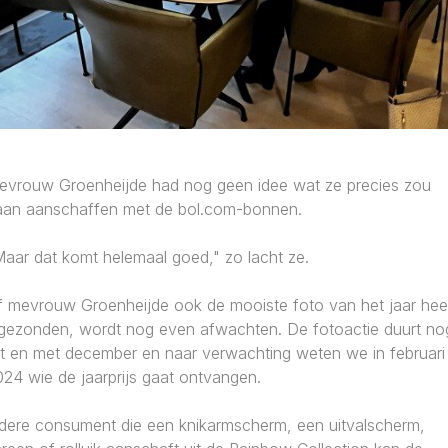
evrouw Groenheijde had nog geen idee wat ze precies zou
aan aanschaffen met de bol.com-bonnen.
Maar dat komt helemaal goed," zo lacht ze.
f mevrouw Groenheijde ook de mooiste foto van het jaar hee
ngezonden, wordt nog even afwachten. De fotoactie duurt no
ot en met december en naar verwachting weten we in februari
24 wie de jaarprijs gaat ontvangen.
edere consument die een knikarmscherm, een uitvalscherm,