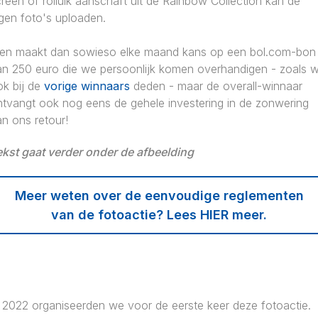
reen of rolluik aanschaft uit de Rainbow Collection kan de
gen foto's uploaden.
en maakt dan sowieso elke maand kans op een bol.com-bon
an 250 euro die we persoonlijk komen overhandigen - zoals 
ok bij de
vorige winnaars
deden - maar de overall-winnaar
ntvangt ook nog eens de gehele investering in de zonwering
n ons retour!
ekst gaat verder onder de afbeelding
Meer weten over de eenvoudige reglementen
van de fotoactie? Lees HIER meer.
n 2022 organiseerden we voor de eerste keer deze fotoactie.