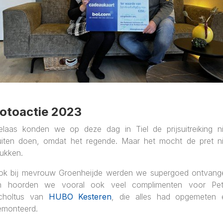
otoactie 2023
elaas konden we op deze dag in Tiel de prijsuitreiking ni
uiten doen, omdat het regende. Maar het mocht de pret ni
rukken.
ok bij mevrouw Groenheijde werden we supergoed ontvang
n hoorden we vooral ook veel complimenten voor Pet
choltus van
HUBO Kesteren
, die alles had opgemeten 
emonteerd.