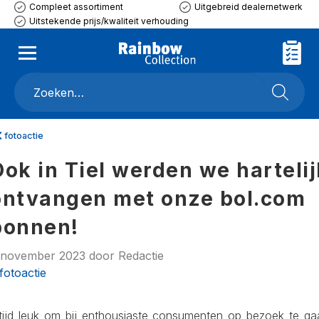
Compleet assortiment
Uitgebreid dealernetwerk
Uitstekende prijs/kwaliteit verhouding
fotoactie
Ook in Tiel werden we hartelij
ontvangen met onze bol.com
bonnen!
 november 2023
door
Redactie
fotoactie
ltijd leuk om bij enthousiaste consumenten op bezoek te ga