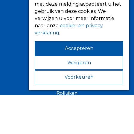
met deze melding accepteert u het
Informatie
gebruik van deze cookies. We
verwijzen u voor meer informatie
Over ons
naar onze
cookie- en privacy
Tips
verklaring
.
Verkooppunten
Accepteren
Weigeren
Zonwering
Knikarmschermen
Voorkeuren
Uitvalschermen
Rolluiken
Screens
Terrasoverkapping
Verandazonwering
Markiezen