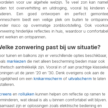
oordelen voor uw algehele welzijn. Te veel zon kan nameli
eiden tot oververhitting en uitdroging, vooral bij kinderen 
uderen. Een goed ontworpen én perfect gemontee
onnescherm biedt een veilige plek om buiten te ontspann
onder risico op overmatige zonblootstelling. Ook voorko
nwering hinderlijke reflecties in huis, waardoor u comfortabe
unt werken en ontspannen.
elke zonwering past bij uw situatie?
or tuinen en balkons zijn er verschillende opties beschikbaar,
oals
markiezen
die niet alleen bescherming bieden maar ook
thetisch aantrekkelijk zijn. Vooral in of aan prachtige klassiek
oningen uit de jaren ’20 en ’30. Denk overigens ook aan de
ogelijkheid om een
knikarmscherm
of
uitvalscherm
te laten
stalleren.
creens
en
rolluiken
kunnen helpen om reflectie op ramen te
rminderen, wat ideaal is als u binnen comfortabel wilt blijven.
arnaast zijn er oplossingen zoals elektrische bediening en