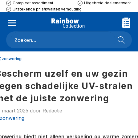
Compleet assortiment
Uitgebreid dealernetwerk
Uitstekende prijs/kwaliteit verhouding
zonwering
Bescherm uzelf en uw gezin
tegen schadelijke UV-stralen
met de juiste zonwering
1 maart 2025
door
Redactie
zonwering
onwering biedt niet alleen verkoeling op warme zomer