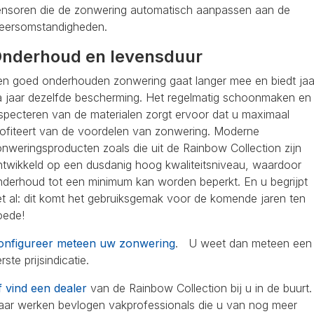
ensoren die de zonwering automatisch aanpassen aan de
eersomstandigheden.
nderhoud en levensduur
en goed onderhouden zonwering gaat langer mee en biedt jaa
a jaar dezelfde bescherming. Het regelmatig schoonmaken en
nspecteren van de materialen zorgt ervoor dat u maximaal
rofiteert van de voordelen van zonwering. Moderne
nweringsproducten zoals die uit de Rainbow Collection zijn
ntwikkeld op een dusdanig hoog kwaliteitsniveau, waardoor
nderhoud tot een minimum kan worden beperkt. En u begrijpt
et al: dit komt het gebruiksgemak voor de komende jaren ten
oede!
onfigureer meteen uw zonwering
. U weet dan meteen een
rste prijsindicatie.
f vind een dealer
van de Rainbow Collection bij u in de buurt.
aar werken bevlogen vakprofessionals die u van nog meer