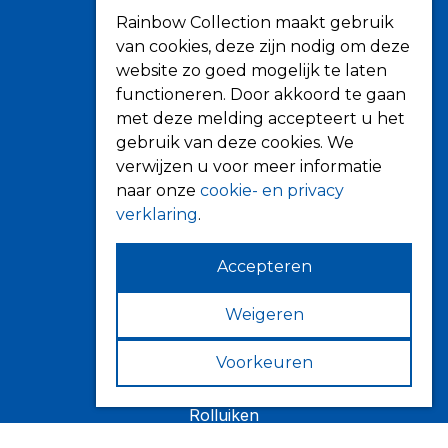
Rainbow Collection maakt gebruik
van cookies, deze zijn nodig om deze
website zo goed mogelijk te laten
functioneren. Door akkoord te gaan
met deze melding accepteert u het
Informatie
gebruik van deze cookies. We
verwijzen u voor meer informatie
Over ons
naar onze
cookie- en privacy
Tips
verklaring
.
Verkooppunten
Accepteren
Weigeren
Zonwering
Knikarmschermen
Voorkeuren
Uitvalschermen
Rolluiken
Screens