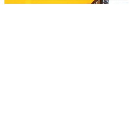
Lees meer
23 december 2022
door
Redactie
fotoactie
knikarmscherm
zonwering
Een feestje op een balkon in Leiden
bij de uitreiking van maandelijkse