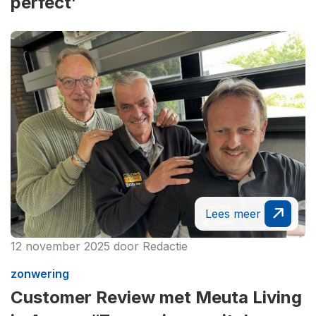
perfect’
Lees meer
12 november 2025
door
Redactie
zonwering
Customer Review met Meuta Living