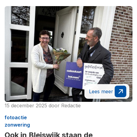
Lees meer
15 december 2025
door
Redactie
fotoactie
zonwering
Ook in Bleiswijk staan de