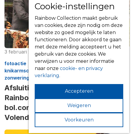
Cookie-instellingen
Rainbow Collection maakt gebruik
van cookies, deze zijn nodig om deze
website zo goed mogelijk te laten
Lees meer
functioneren. Door akkoord te gaan
met deze melding accepteert u het
3 februari 2023
door
Redactie
gebruik van deze cookies. We
verwijzen u voor meer informatie
fotoactie
naar onze
cookie- en privacy
knikarmscherm
verklaring
.
zonwering
Afsluiting van de fotoactie van de
Accepteren
Rainbow Collection: laatste
Weigeren
bol.com bon is uitgereikt in
Volendam
Voorkeuren