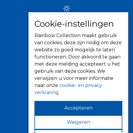
Zonwering
Cookie-instellingen
Knikarmschermen
Rainbow Collection maakt gebruik
Uitvalschermen
van cookies, deze zijn nodig om deze
Rolluiken
website zo goed mogelijk te laten
Screens
functioneren. Door akkoord te gaan
Terrasoverkapping
met deze melding accepteert u het
gebruik van deze cookies. We
Verandazonwering
verwijzen u voor meer informatie
Markiezen
naar onze
cookie- en privacy
Horren
verklaring
.
Accepteren
Weigeren
Contact
Fokkerstraat 6