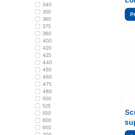
340
350
P
360
375
380
400
420
425
440
450
460
475
480
500
525
Sc
550
600
su
650
700