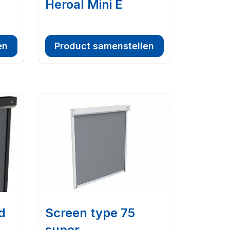
Heroal Mini E
en
Product samenstellen
d
Screen type 75
super