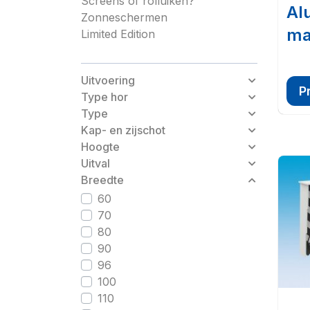
Screens of rolluiken?
Al
Zonneschermen
ma
Limited Edition
Uitvoering
P
Type hor
Type
Kap- en zijschot
Hoogte
Uitval
Breedte
60
70
80
90
96
100
110