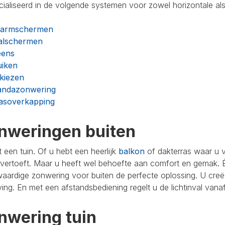
ialiseerd in de volgende systemen voor zowel horizontale als
karmschermen
valschermen
eens
uiken
kiezen
andazonwering
rasoverkapping
nweringen buiten
 een tuin. Of u hebt een heerlijk
balkon
of dakterras waar u 
vertoeft. Maar u heeft wel behoefte aan comfort en gemak. Én 
aardige zonwering voor buiten de perfecte oplossing. U creë
ng. En met een afstandsbediening regelt u de lichtinval vanaf
nwering tuin