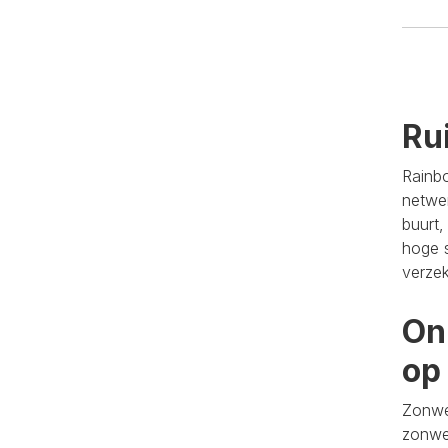
Ru
Rainb
netwer
buurt,
hoge s
verzek
On
op
Zonwer
zonwer