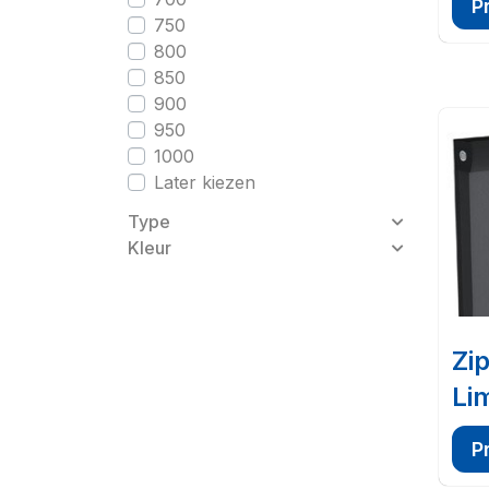
P
750
800
850
900
950
1000
Later kiezen
Type
Kleur
Zi
Lim
P