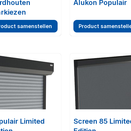
rdhouten
Alukon Populair
rkiezen
roduct samenstellen
Product samenstell
pulair Limited
Screen 85 Limite
tion
Edition