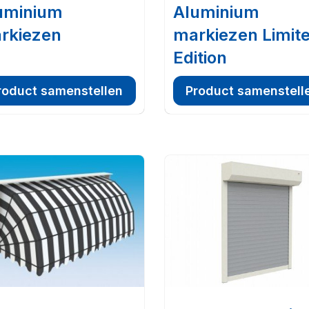
uminium
Aluminium
rkiezen
markiezen Limit
Edition
roduct samenstellen
Product samenstell