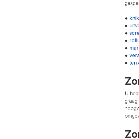
gespec
●
kni
●
uit
●
scr
●
roll
●
mar
●
ver
●
ter
Zo
U hebt
graag 
hoogw
omgevi
Zo