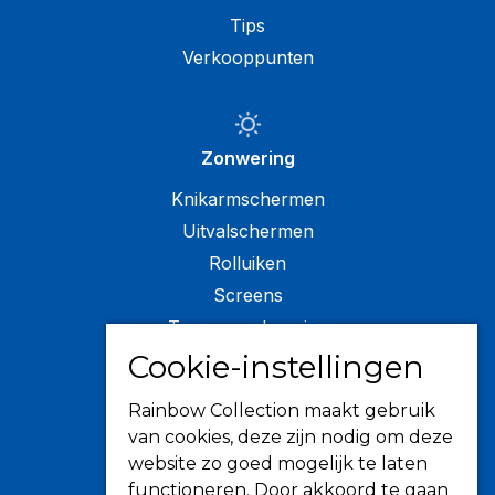
Tips
Verkooppunten
Zonwering
Knikarmschermen
Uitvalschermen
Rolluiken
Screens
Terrasoverkapping
Cookie-instellingen
Verandazonwering
Markiezen
Rainbow Collection maakt gebruik
Horren
van cookies, deze zijn nodig om deze
website zo goed mogelijk te laten
functioneren. Door akkoord te gaan