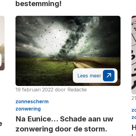
bestemming!
Lees meer
19 februari 2022
door
Redactie
2
zonnescherm
zonwering
z
z
Na Eunice… Schade aan uw
e
H
zonwering door de storm.