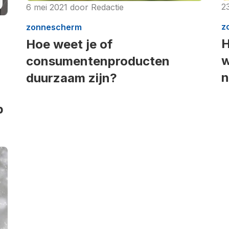
23
6 mei 2021
door
Redactie
z
zonnescherm
H
Hoe weet je of
w
consumentenproducten
n
duurzaam zijn?
p