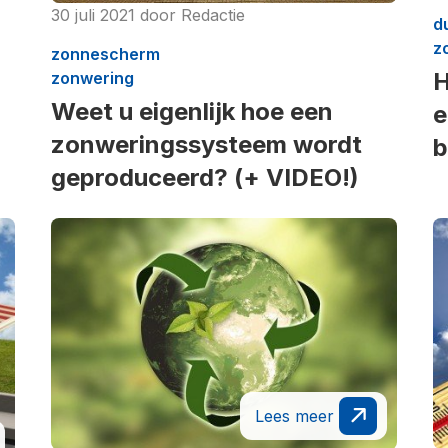
30 juli 2021
door
Redactie
d
z
zonnescherm
H
zonwering
Weet u eigenlijk hoe een
e
zonweringssysteem wordt
b
geproduceerd? (+ VIDEO!)
Lees meer