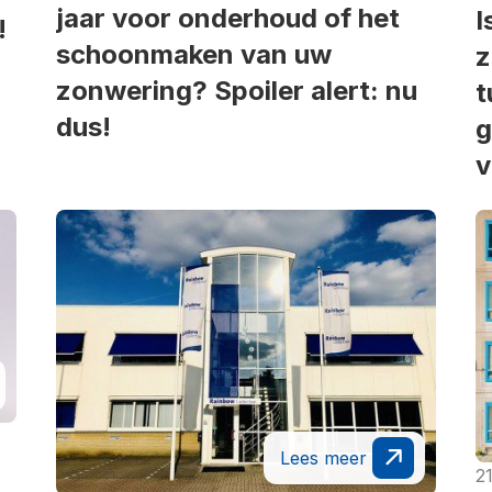
jaar voor onderhoud of het
I
!
schoonmaken van uw
z
zonwering? Spoiler alert: nu
t
dus!
g
v
Lees meer
21