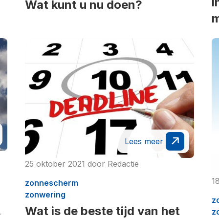
i
Wat kunt u nu doen?
Lees meer
25 oktober 2021
door
Redactie
1
zonnescherm
zonwering
z
Wat is de beste tijd van het
z
w