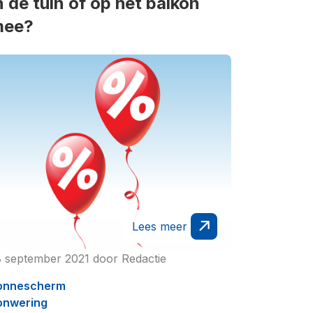
n de tuin of op het balkon
mee?
Lees meer
8 september 2021
door
Redactie
onnescherm
onwering