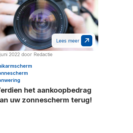
Lees meer
juni 2022
door
Redactie
nikarmscherm
onnescherm
onwering
erdien het aankoopbedrag
an uw zonnescherm terug!