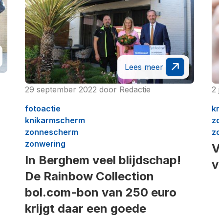
Lees meer
29 september 2022
door
Redactie
2 
fotoactie
k
knikarmscherm
z
zonnescherm
z
zonwering
V
In Berghem veel blijdschap!
v
De Rainbow Collection
bol.com-bon van 250 euro
krijgt daar een goede